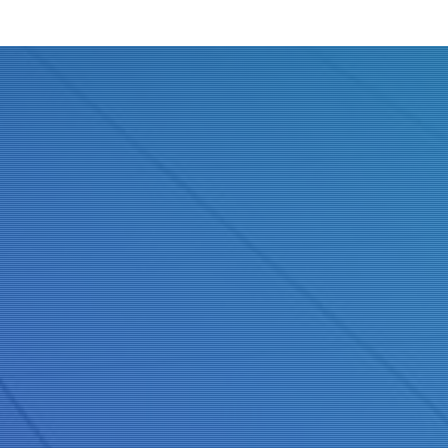
Judul
Pengarang
Subjek
ISBN/ISSN
Tipe Koleksi
Lokasi