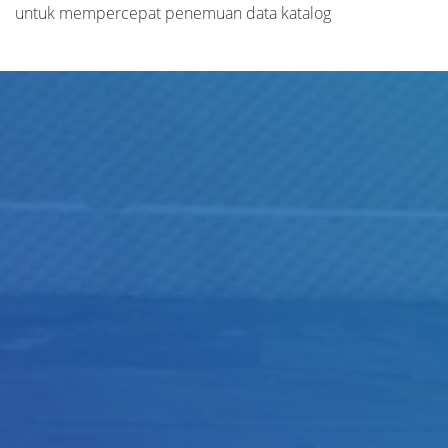
untuk mempercepat penemuan data katalog
Judul
Pengarang
Subjek
ISBN/ISSN
Tipe Koleksi
Lokasi