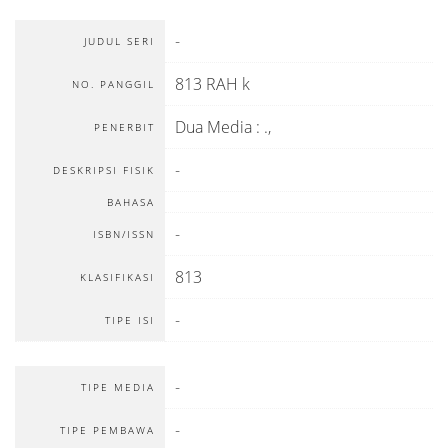
-
JUDUL SERI
813 RAH k
NO. PANGGIL
Dua Media
:
.,
PENERBIT
-
DESKRIPSI FISIK
BAHASA
-
ISBN/ISSN
813
KLASIFIKASI
-
TIPE ISI
-
TIPE MEDIA
-
TIPE PEMBAWA