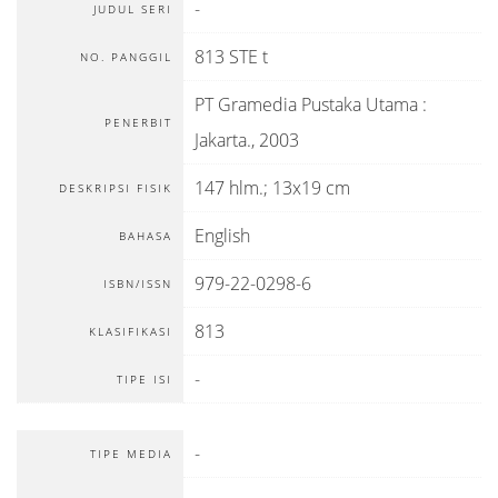
-
JUDUL SERI
813 STE t
NO. PANGGIL
PT Gramedia Pustaka Utama
:
PENERBIT
Jakarta
.,
2003
147 hlm.; 13x19 cm
DESKRIPSI FISIK
English
BAHASA
979-22-0298-6
ISBN/ISSN
813
KLASIFIKASI
-
TIPE ISI
-
TIPE MEDIA