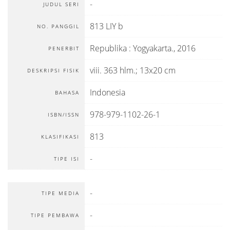
-
JUDUL SERI
813 LIY b
NO. PANGGIL
Republika
:
Yogyakarta
.,
2016
PENERBIT
viii. 363 hlm.; 13x20 cm
DESKRIPSI FISIK
Indonesia
BAHASA
978-979-1102-26-1
ISBN/ISSN
813
KLASIFIKASI
-
TIPE ISI
-
TIPE MEDIA
-
TIPE PEMBAWA