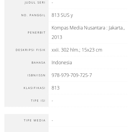
-
JUDUL SERI
813 SUS y
NO. PANGGIL
Kompas Media Nusantara
:
Jakarta
.,
PENERBIT
2013
xxii. 302 hlm.; 15x23 cm
DESKRIPSI FISIK
Indonesia
BAHASA
978-979-709-725-7
ISBN/ISSN
813
KLASIFIKASI
-
TIPE ISI
-
TIPE MEDIA