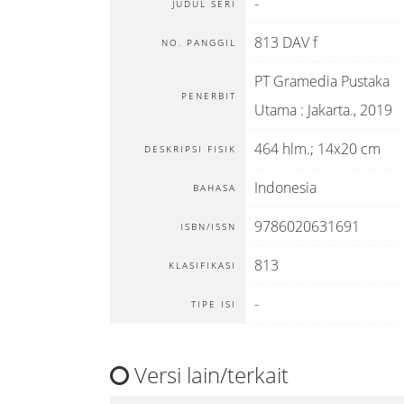
-
JUDUL SERI
813 DAV f
NO. PANGGIL
PT Gramedia Pustaka
PENERBIT
Utama
:
Jakarta
.,
2019
464 hlm.; 14x20 cm
DESKRIPSI FISIK
Indonesia
BAHASA
9786020631691
ISBN/ISSN
813
KLASIFIKASI
-
TIPE ISI
Versi lain/terkait