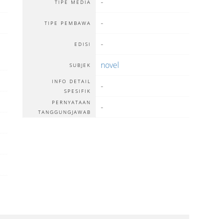
-
TIPE MEDIA
-
TIPE PEMBAWA
-
EDISI
novel
SUBJEK
INFO DETAIL
-
SPESIFIK
PERNYATAAN
-
TANGGUNGJAWAB