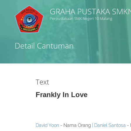
GRAHA PUSTAKA SMK
Perpustakaan SMK Negeri 10 Malang
Judul
Detail Cantuman
Subjek
Tipe Koleksi
Text
GMD
Frankly In Love
Cari
David Yoon
- Nama Orang
Daniel Santosa
-