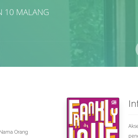
N 10 MALANG
Pengarang
ISBN/ISSN
Lokasi
In
Akse
 Nama Orang
pen