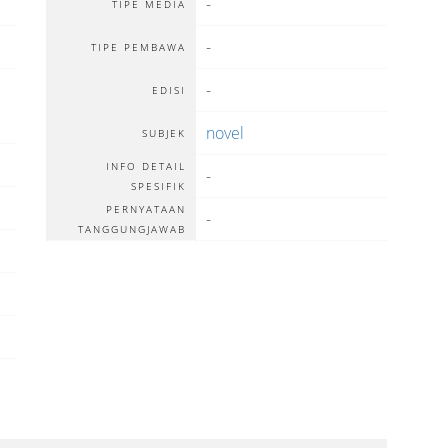
-
TIPE MEDIA
-
TIPE PEMBAWA
-
EDISI
novel
SUBJEK
INFO DETAIL
-
SPESIFIK
PERNYATAAN
-
TANGGUNGJAWAB