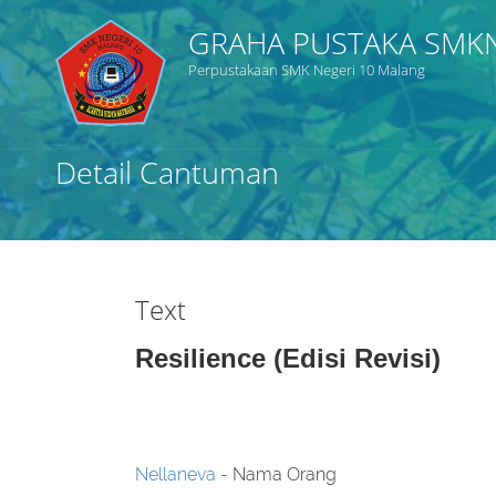
GRAHA PUSTAKA SMK
Perpustakaan SMK Negeri 10 Malang
Judul
Detail Cantuman
Subjek
Tipe Koleksi
Text
GMD
Resilience (Edisi Revisi)
Cari
Nellaneva
- Nama Orang