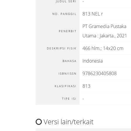
-
JUDUL SERI
813 NEL r
NO. PANGGIL
PT Gramedia Pustaka
PENERBIT
Utama
:
Jakarta
.,
2021
466 hlm.; 14x20 cm
DESKRIPSI FISIK
Indonesia
BAHASA
9786230405808
ISBN/ISSN
813
KLASIFIKASI
-
TIPE ISI
Versi lain/terkait