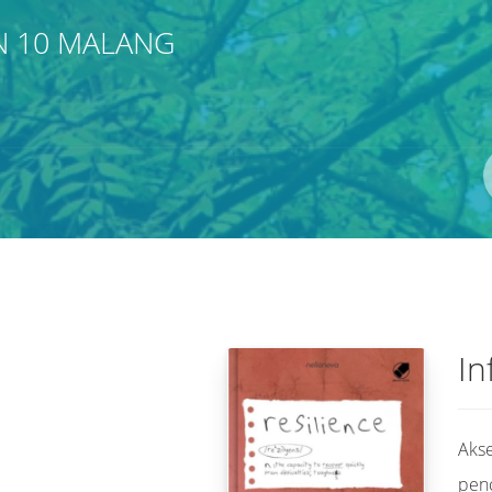
N 10 MALANG
Pengarang
ISBN/ISSN
Lokasi
In
Akse
pen