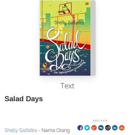
Text
Salad Days
BAGIKAN:
Shelly Salfatira
- Nama Orang