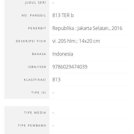
-
JUDUL SERI
813 TER b
NO. PANGGIL
Republika
:
Jakarta Selatan
.,
2016
PENERBIT
vi. 205 hlm.; 14x20 cm
DESKRIPSI FISIK
Indonesia
BAHASA
9786029474039
ISBN/ISSN
813
KLASIFIKASI
-
TIPE ISI
-
TIPE MEDIA
-
TIPE PEMBAWA