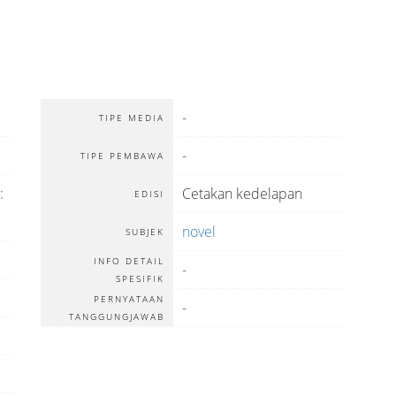
-
TIPE MEDIA
-
TIPE PEMBAWA
:
Cetakan kedelapan
EDISI
novel
SUBJEK
INFO DETAIL
-
SPESIFIK
PERNYATAAN
-
TANGGUNGJAWAB