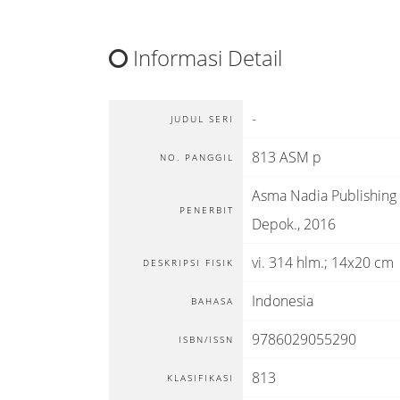
Informasi Detail
-
JUDUL SERI
813 ASM p
NO. PANGGIL
Asma Nadia Publishing
PENERBIT
Depok
.,
2016
vi. 314 hlm.; 14x20 cm
DESKRIPSI FISIK
Indonesia
BAHASA
9786029055290
ISBN/ISSN
813
KLASIFIKASI