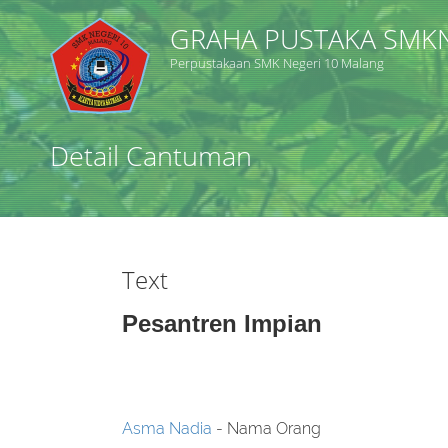
GRAHA PUSTAKA SMK
Perpustakaan SMK Negeri 10 Malang
Judul
Detail Cantuman
Subjek
Tipe Koleksi
Text
GMD
Pesantren Impian
Cari
Asma Nadia
- Nama Orang