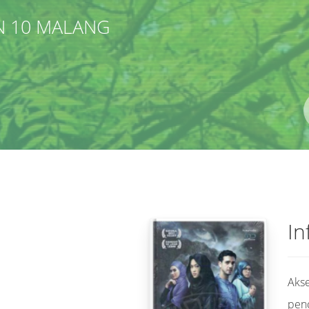
N 10 MALANG
Pengarang
ISBN/ISSN
Lokasi
In
Akse
pen