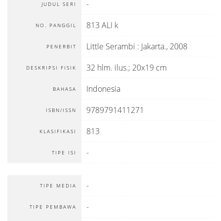
-
JUDUL SERI
813 ALI k
NO. PANGGIL
Little Serambi
:
Jakarta
.,
2008
PENERBIT
32 hlm. ilus.; 20x19 cm
DESKRIPSI FISIK
Indonesia
BAHASA
9789791411271
ISBN/ISSN
813
KLASIFIKASI
-
TIPE ISI
-
TIPE MEDIA
-
TIPE PEMBAWA