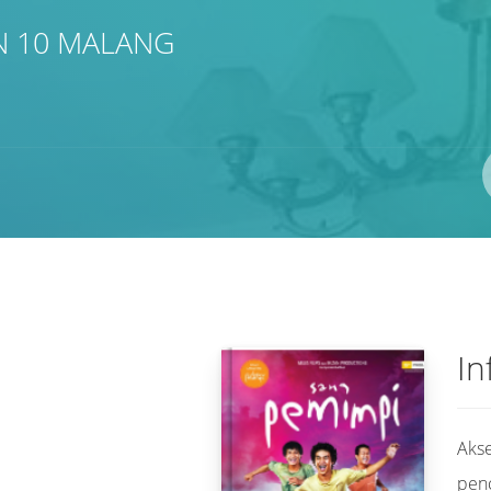
N 10 MALANG
Pengarang
ISBN/ISSN
Lokasi
In
Akse
pen