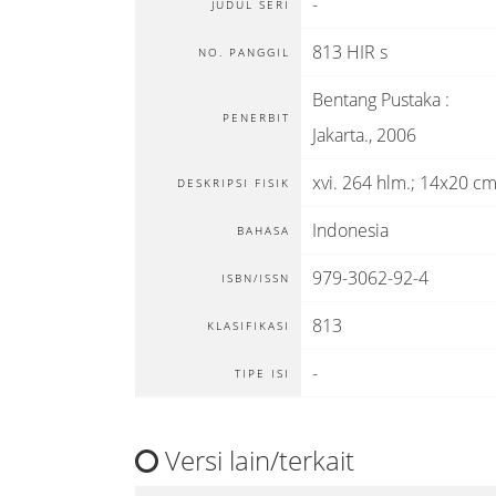
-
JUDUL SERI
813 HIR s
NO. PANGGIL
Bentang Pustaka
:
PENERBIT
Jakarta
.,
2006
xvi. 264 hlm.; 14x20 c
DESKRIPSI FISIK
Indonesia
BAHASA
979-3062-92-4
ISBN/ISSN
813
KLASIFIKASI
-
TIPE ISI
Versi lain/terkait