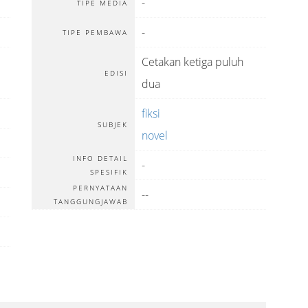
-
TIPE MEDIA
-
TIPE PEMBAWA
Cetakan ketiga puluh
EDISI
dua
m
fiksi
SUBJEK
novel
INFO DETAIL
-
SPESIFIK
PERNYATAAN
--
TANGGUNGJAWAB