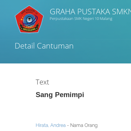
GRAHA PUSTAKA SMK
Perpustakaan SMK Negeri 10 Malang
Judul
Detail Cantuman
Subjek
Tipe Koleksi
Text
GMD
Sang Pemimpi
Cari
Hirata, Andrea
- Nama Orang