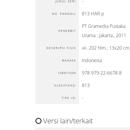
-
JUDUL SERI
813 HAR p
NO. PANGGIL
PT Gramedia Pustaka
PENERBIT
Utama
:
Jakarta
.,
2011
xii. 202 hlm.; 13x20 cm
DESKRIPSI FISIK
Indonesia
BAHASA
978-979-22-6678-8
ISBN/ISSN
813
KLASIFIKASI
-
TIPE ISI
Versi lain/terkait