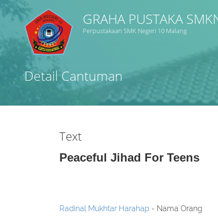
GRAHA PUSTAKA SMK
Perpustakaan SMK Negeri 10 Malang
Judul
Detail Cantuman
Subjek
Tipe Koleksi
Text
GMD
Peaceful Jihad For Teens
Cari
Radinal Mukhtar Harahap
- Nama Orang