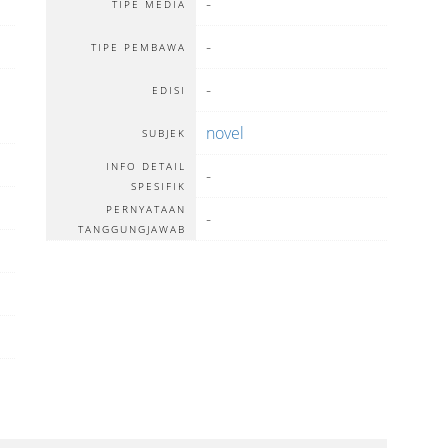
-
TIPE MEDIA
-
TIPE PEMBAWA
-
EDISI
novel
SUBJEK
INFO DETAIL
-
SPESIFIK
PERNYATAAN
-
TANGGUNGJAWAB