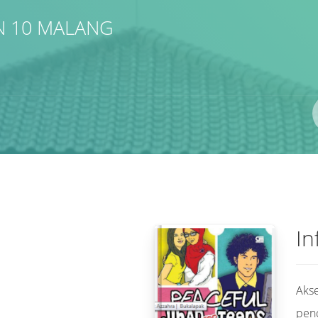
N 10 MALANG
Pengarang
ISBN/ISSN
Lokasi
In
Akse
pen