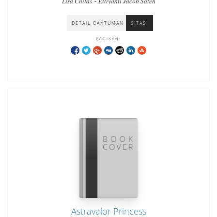
-
Lisa Childs
Elliyanti Jacob Saleh
DETAIL CANTUMAN
SITASI
BAGIKAN:
Astravalor Princess