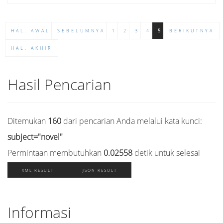
HAL. AWAL
SEBELUMNYA
1
2
3
4
5
BERIKUTNYA
HAL. AKHIR
Hasil Pencarian
Ditemukan
160
dari pencarian Anda melalui kata kunci:
subject="novel"
Permintaan membutuhkan
0.02558
detik untuk selesai
XML RESULT
JSON RESULT
Informasi