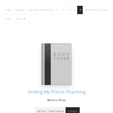
HAL. AWAL
SEBELUMNYA
1
2
3
4
5
BERIKUTNYA
HAL. AKHIR
Finding My Prince Charming
Monica Petra
DETAIL CANTUMAN
SITASI