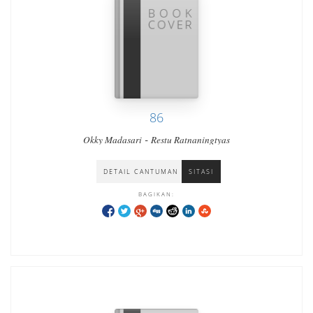
86
-
Okky Madasari
Restu Ratnaningtyas
DETAIL CANTUMAN
SITASI
BAGIKAN: