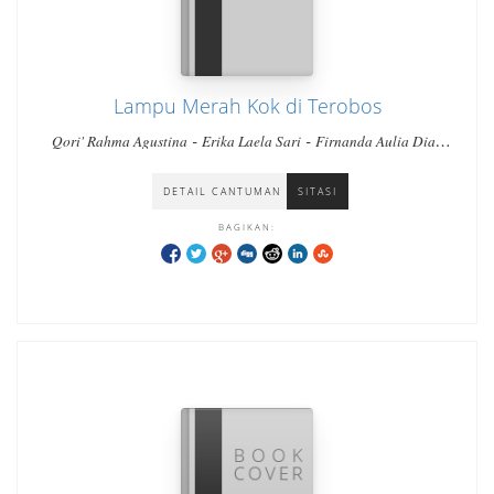
Lampu Merah Kok di Terobos
-
-
Qori' Rahma Agustina
Erika Laela Sari
Firnanda Aulia Dian
-
Arimbi
Hafiza Putri Rahmania
DETAIL CANTUMAN
SITASI
BAGIKAN: