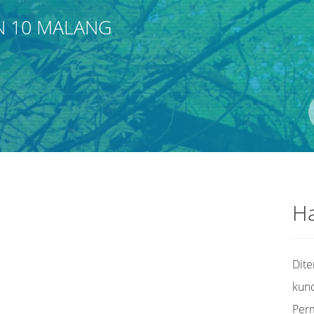
N 10 MALANG
Pengarang
ISBN/ISSN
Lokasi
Ha
Dit
kunc
Per