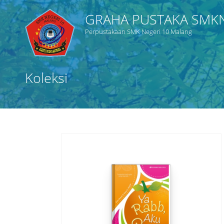
GRAHA PUSTAKA SMK
Perpustakaan SMK Negeri 10 Malang
Judul
Koleksi
Subjek
Tipe Koleksi
GMD
Cari