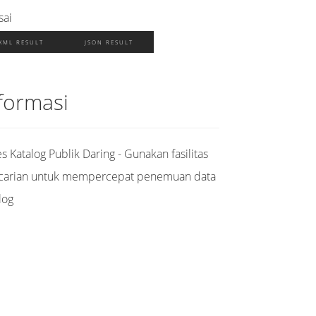
sai
XML RESULT
JSON RESULT
formasi
s Katalog Publik Daring - Gunakan fasilitas
carian untuk mempercepat penemuan data
log