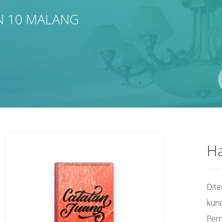
N 10 MALANG
Pengarang
ISBN/ISSN
Lokasi
Ha
Dit
kunc
Per