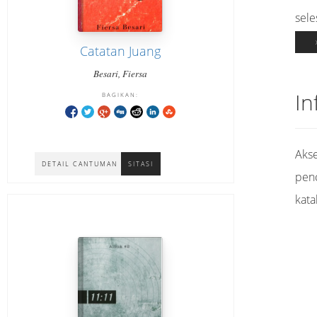
sele
Catatan Juang
Besari, Fiersa
In
BAGIKAN:
Akse
DETAIL CANTUMAN
SITASI
pen
kata