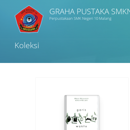
GRAHA PUSTAKA SMK
Perpustakaan SMK Negeri 10 Malang
Judul
Koleksi
Subjek
Tipe Koleksi
GMD
Cari