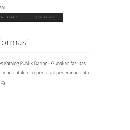
sai
XML RESULT
JSON RESULT
formasi
s Katalog Publik Daring - Gunakan fasilitas
carian untuk mempercepat penemuan data
log