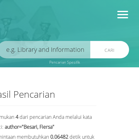
CARI
Pencarian Spesifik
sil Pencarian
emukan
4
dari pencarian Anda melalui kata
i:
author="Besari, Fiersa"
mintaan membutuhkan
0.06482
detik untuk