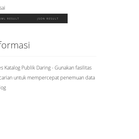
sai
XML RESULT
JSON RESULT
formasi
s Katalog Publik Daring - Gunakan fasilitas
carian untuk mempercepat penemuan data
log