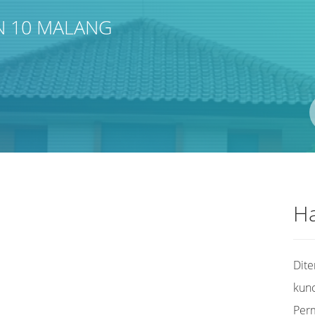
N 10 MALANG
Pengarang
ISBN/ISSN
Lokasi
Ha
Dit
kunc
Per