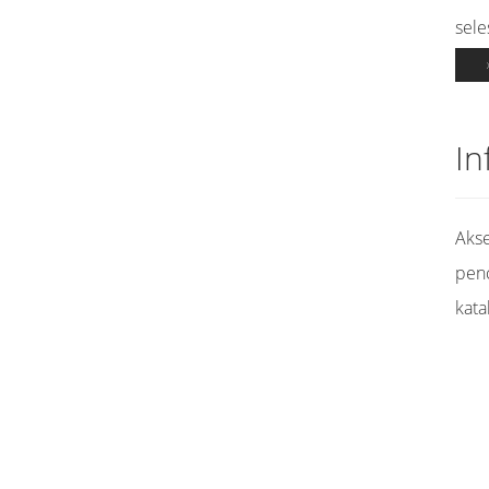
sele
In
Akse
pen
kata