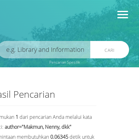
CARI
Pencarian Spesifik
sil Pencarian
emukan
1
dari pencarian Anda melalui kata
i:
author="Makmun, Nenny, dkk"
mintaan membutuhkan
0.06345
detik untuk