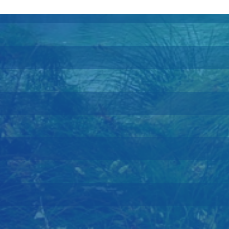
Judul
Pengarang
Subjek
ISBN/ISSN
Tipe Koleksi
Lokasi
GMD