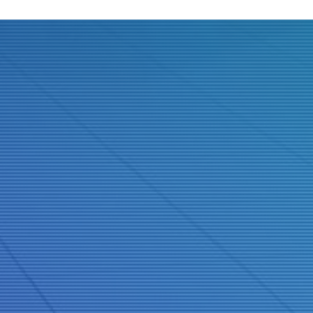
Judul
Pengarang
Subjek
ISBN/ISSN
Tipe Koleksi
Lokasi
GMD